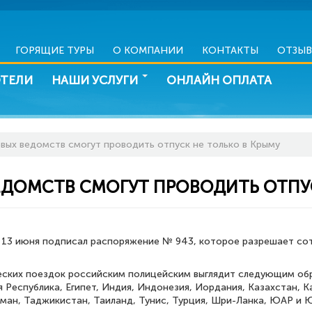
ГОРЯЩИЕ ТУРЫ
О КОМПАНИИ
КОНТАКТЫ
ОТЗЫ
ОТЕЛИ
НАШИ УСЛУГИ
ОНЛАЙН ОПЛАТА
вых ведомств смогут проводить отпуск не только в Крыму
ДОМСТВ СМОГУТ ПРОВОДИТЬ ОТПУС
13 июня подписал распоряжение № 943, которое разрешает сот
еских поездок российским полицейским выглядит следующим обр
 Республика, Египет, Индия, Индонезия, Иордания, Казахстан, К
ман, Таджикистан, Таиланд, Тунис, Турция, Шри-Ланка, ЮАР и 