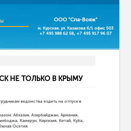
ООО "Спа-Вояж"
ВЫ
м. Курская, ул. Казакова 6/1 офис 503
,
+7 495 988 62 58
+7 495 917 96 07
К НЕ ТОЛЬКО В КРЫМУ
рудникам ведомства ездить на отпуск в
азом: Абхазия, Азербайджан, Армения,
амбоджа, Камерун, Киргизия, Китай, Куба,
Южная Осетия.